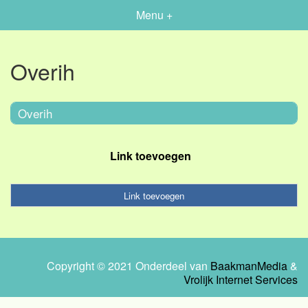
Menu +
Overih
Overih
Link toevoegen
Link toevoegen
Copyright © 2021 Onderdeel van
BaakmanMedia
&
Vrolijk Internet Services