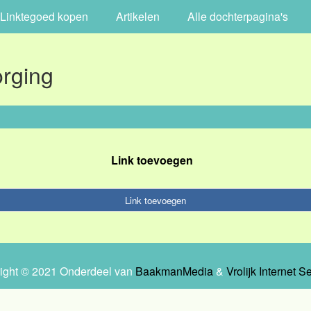
Linktegoed kopen
Artikelen
Alle dochterpagina's
rging
Link toevoegen
Link toevoegen
ight © 2021 Onderdeel van
BaakmanMedia
&
Vrolijk Internet S